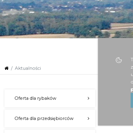
T
z
Aktualności
u
d
p
Zapro
Oferta dla rybaków
Zebra
Oferta dla przedsiębiorców