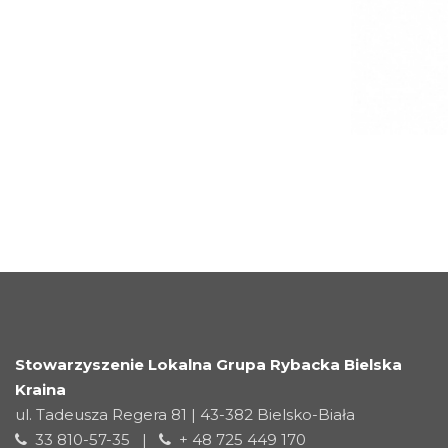
Stowarzyszenie Lokalna Grupa Rybacka Bielska
Kraina
ul. Tadeusza Regera 81 | 43-382 Bielsko-Biała
33 810-57-35 |
+ 48 725 449 170