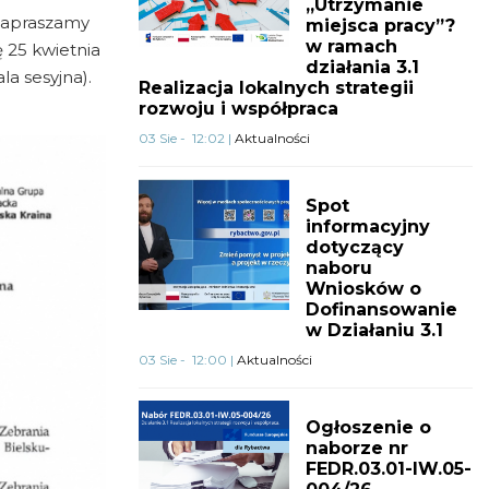
„Utrzymanie
 zapraszamy
miejsca pracy”?
w ramach
 25 kwietnia
działania 3.1
la sesyjna).
Realizacja lokalnych strategii
rozwoju i współpraca
03 Sie - 12:02 |
Aktualności
Spot
informacyjny
dotyczący
naboru
Wniosków o
Dofinansowanie
w Działaniu 3.1
03 Sie - 12:00 |
Aktualności
Ogłoszenie o
naborze nr
FEDR.03.01-IW.05-