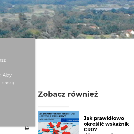
asz
ć. Aby
z naszą
Zobacz również
Jak prawidłowo
określić wskaźnik
CR07